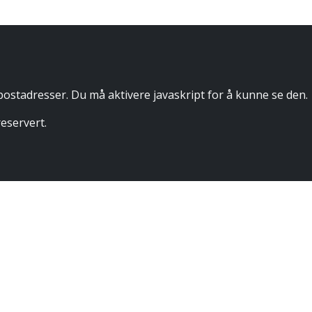
tadresser. Du må aktivere javaskript for å kunne se den.
eservert.