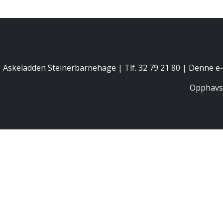
Askeladden Steinerbarnehage | Tlf. 32 79 21 80 |
Denne e-
Opphavsr