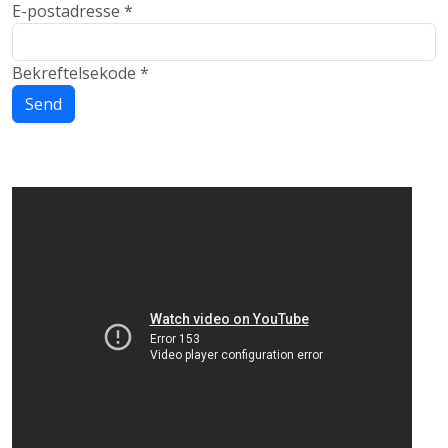
E-postadresse
*
Bekreftelsekode
*
Send